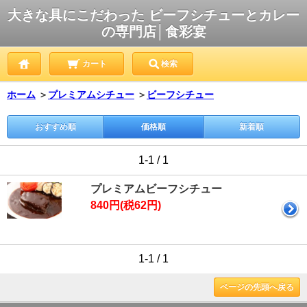
大きな具にこだわった ビーフシチューとカレー
の専門店│食彩宴
カート
検索
ホーム
＞
プレミアムシチュー
＞
ビーフシチュー
おすすめ順
価格順
新着順
1-1 / 1
プレミアムビーフシチュー
840円(税62円)
1-1 / 1
ページの先頭へ戻る