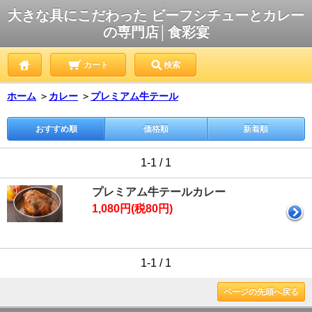
大きな具にこだわった ビーフシチューとカレー
の専門店│食彩宴
カート
検索
ホーム
＞
カレー
＞
プレミアム牛テール
おすすめ順
価格順
新着順
1-1 / 1
プレミアム牛テールカレー
1,080円(税80円)
1-1 / 1
ページの先頭へ戻る