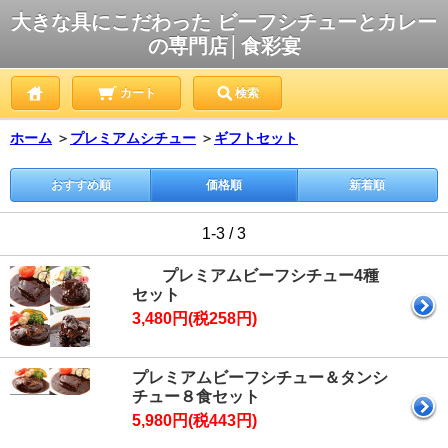
大きな具にこだわった ビーフシチューとカレー
の専門店│食彩宴
カート
検索
ホーム
＞
プレミアムシチュー
＞
ギフトセット
おすすめ順
価格順
新着順
1-3 / 3
プレミアムビーフシチュー4種
セット
3,480円(税258円)
プレミアムビーフシチュー＆タンシ
チュー８食セット
5,980円(税443円)