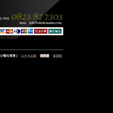
 並び順を変更 ]
-
おすすめ順
-
価格順
-
新着順